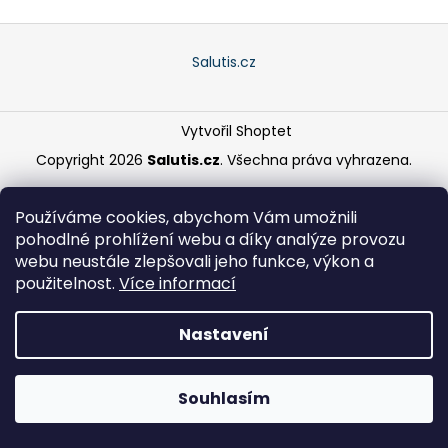
a
Z
j
á
Salutis.cz
í
p
t
a
?
Vytvořil Shoptet
t
í
Copyright 2026
Salutis.cz
. Všechna práva vyhrazena.
Používáme cookies, abychom Vám umožnili
HLEDAT
pohodlné prohlížení webu a díky analýze provozu
webu neustále zlepšovali jeho funkce, výkon a
použitelnost.
Více informací
D
Nastavení
o
p
o
Souhlasím
r
u