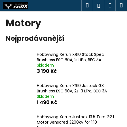
K
Přejít
Hledat
Náku
M
Přihlášen
na
o
obsah
Zpět
Zpět
košík
š
Motory
í
C
k
Nejprodávanější
o
p
o
Hobbywing Xerun XR10 Stock Spec
t
Brushless ESC 80A, 1s LiPo, BEC 3A
Skladem
ř
3 190 Kč
e
b
Hobbywing Xerun XR10 Justock G3
u
Brushless ESC 60A, 2s-3 LiPo, BEC 3A
j
Skladem
1 490 Kč
e
t
Hobbywing Xerun Justock 13.5 Turn G2.1
e
Motor Sensored 3200kV for 1:10
n