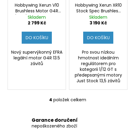
Hobbywing Xerun V10
Hobbywing Xerun XR10
Brushless Motor G4R
Stock Spec Brushless
(2-3s) 13.5T Sensored
ESC 80A, 1s LiPo, BEC 3A
Skladem
Skladem
for 1:10
2 799 Kč
3 190 Kč
DO KOŠÍKU
DO KOŠÍKU
Nový supervýkonný EFRA
Pro svou nízkou
legální motor G4R 13.5
hmotnost ideálním
závitů
regulátorem pro
kategorii 1/12 GT s
předepsanými motory
Just Stock 13,5 závitů
4
položek celkem
O
v
l
Garance doručení
á
nepoškozeného zboží
d