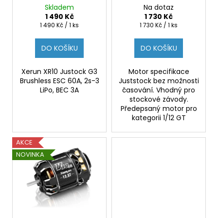
č
d
ESC 60A, 2s-3 LiPo, BEC
Motor Sensored
Skladem
Na dotaz
u
u
3A
3200kV for 1:10
1 490 Kč
1 730 Kč
j
k
Měrná
Měrná
1 490 Kč / 1 ks
1 730 Kč / 1 ks
e
cena:
cena:
t
m
DO KOŠÍKU
DO KOŠÍKU
ů
e
Xerun XR10 Justock G3
Motor specifikace
Brushless ESC 60A, 2s-3
Juststock bez možnosti
HOBBYWING
LiPo, BEC 3A
časování. Vhodný pro
XERUN
stockové závody.
V10
BRUSHLESS
Předepsaný motor pro
MOTOR
kategorii 1/12 GT
G4R
(2-
3S)
AKCE
13.5T
NOVINKA
SENSORED
FOR
1:10
2
799
Kč