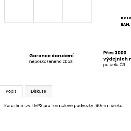
HOBBYWING XERUN XR10 PRO ELITE G2S
FENIX G12.2
cena
BRUSHLESS ESC 160A, 2S LIPO
8 490 Kč
5 299 Kč
Kate
EAN
:
Přes 3000
Garance doručení
výdejních 
nepoškozeného zboží
po celé ČR
Popis
Diskuze
Karosérie tzv. LMP3 pro formulové podvozky 190mm široká.