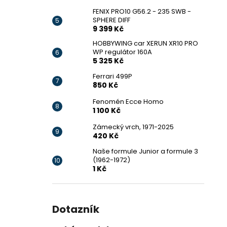
FENIX PRO10 G56.2 - 235 SWB -
SPHERE DIFF
9 399 Kč
HOBBYWING car XERUN XR10 PRO
WP regulátor 160A
5 325 Kč
Ferrari 499P
850 Kč
Fenomén Ecce Homo
1 100 Kč
Zámecký vrch, 1971-2025
420 Kč
Naše formule Junior a formule 3
(1962-1972)
1 Kč
Dotazník