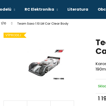
odelů
RC Elektronika
Literatura
Obc
 1/10
Team Saxo 1:10 LM Car Clear Body
Co potřebujete najít?
VÝPRODEJ
Te
HLEDAT
Ca
Karos
Doporučujeme
190m
Skl
1 1
Měr