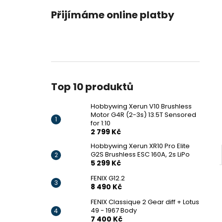
HOBBYWING XERUN V10 BRUSHLESS
l
MOTOR G4R (2-3S) 13.5T SENSORED
Přijímáme online platby
FOR 1:10
2 799 Kč
Top 10 produktů
Hobbywing Xerun V10 Brushless
Motor G4R (2-3s) 13.5T Sensored
for 1:10
2 799 Kč
Hobbywing Xerun XR10 Pro Elite
G2S Brushless ESC 160A, 2s LiPo
5 299 Kč
FENIX G12.2
8 490 Kč
FENIX Classique 2 Gear diff + Lotus
49 - 1967 Body
7 400 Kč