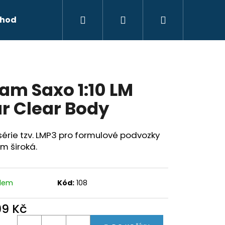
Hledat
Přihlášení
Nákupní
hodní podmínky
Kontakty
košík
am Saxo 1:10 LM
r Clear Body
érie tzv. LMP3 pro formulové podvozky
m široká.
adem
Kód:
108
Následující
99 Kč
ná