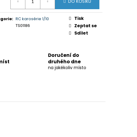
DO KOŠÍKU
:
Tisk
gorie
:
RC karosérie 1/10
TS01186
Zeptat se
Sdílet
Doručení do
míst
druhého dne
na jakékoliv místo