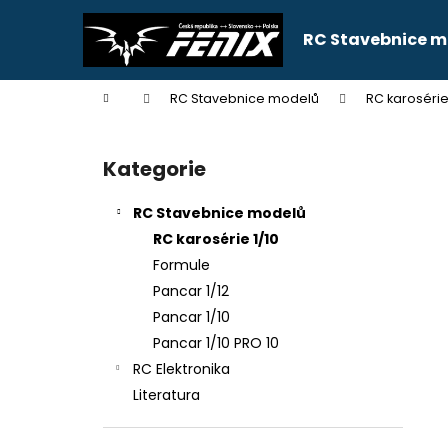
K
Přejít
na
o
RC Stavebnice m
obsah
Zpět
Zpět
š
do
do
í
Domů
RC Stavebnice modelů
RC karosérie
k
obchodu
obchodu
P
o
Kategorie
Přeskočit
s
kategorie
t
RC Stavebnice modelů
r
RC karosérie 1/10
a
Formule
n
Pancar 1/12
n
Pancar 1/10
í
Pancar 1/10 PRO 10
p
RC Elektronika
a
Literatura
n
e